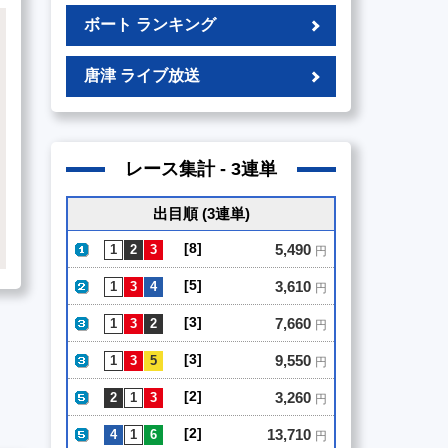
ボート ランキング
唐津 ライブ放送
レース集計 - 3連単
出目順 (3連単)
[8]
5,490
円
[5]
3,610
円
[3]
7,660
円
[3]
9,550
円
[2]
3,260
円
[2]
13,710
円