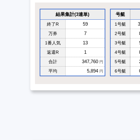
結果集計(3連単)
号艇
59
終了R
1号艇
7
万券
2号艇
13
1番人気
3号艇
1
返還R
4号艇
347,760
合計
5号艇
円
5,894
平均
6号艇
円