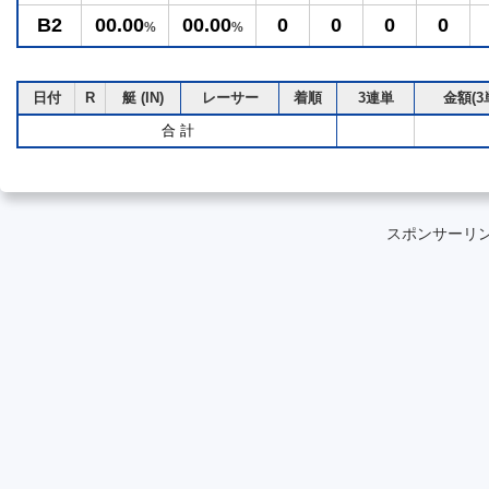
B2
00.00
00.00
0
0
0
0
%
%
日付
R
艇 (IN)
レーサー
着順
3連単
金額(3
合 計
スポンサーリ