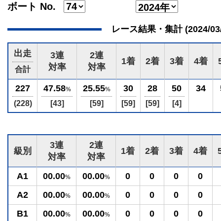
ボート No.
レース結果・集計 (2024/03/17
出走
3連
2連
1着
2着
3着
4着
対率
対率
合計
227
47.58
25.55
30
28
50
34
%
%
(228)
[43]
[59]
[59]
[59]
[4]
3連
2連
級別
1着
2着
3着
4着
対率
対率
A1
00.00
00.00
0
0
0
0
%
%
A2
00.00
00.00
0
0
0
0
%
%
B1
00.00
00.00
0
0
0
0
%
%