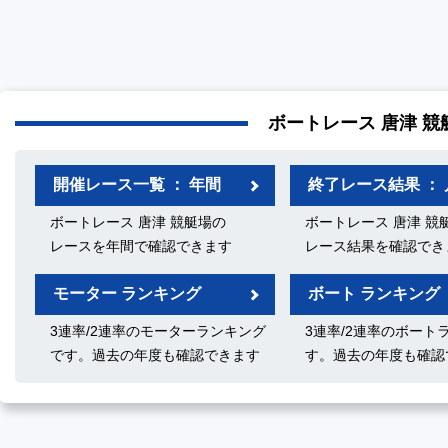
ボートレース 唐津 競
開催レース一覧 ： 年間
終了レース結果 ： 
ボートレース 唐津 競艇場の
ボートレース 唐津 競
レースを年間で確認できます
レース結果を確認でき
モーター ランキング
ボート ランキング
3連率/2連率のモーターランキング
3連率/2連率のボート
です。過去の年度も確認できます
す。過去の年度も確認