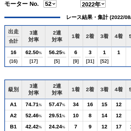
モーター No.
レース結果・集計 (2022/08/28
出走
3連
2連
1着
2着
3着
4着
対率
対率
合計
16
62.50
56.25
6
3
1
1
%
%
(16)
[17]
[5]
[9]
[31]
[52]
3連
2連
級別
1着
2着
3着
4着
対率
対率
A1
74.71
57.47
34
16
15
12
%
%
A2
52.46
29.51
10
8
14
12
%
%
B1
42.42
24.24
7
9
12
17
%
%