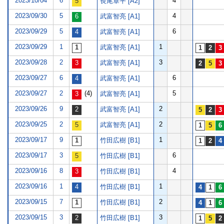
2023/10/04
6
4
長尾章平 [A2]
2023/09/30
5
4
武富智亮 [A1]
2023/09/29
5
6
武富智亮 [A1]
2023/09/29
1
1
武富智亮 [A1]
2023/09/28
2
3
武富智亮 [A1]
2023/09/27
6
6
武富智亮 [A1]
2023/09/27
2
(4)
5
武富智亮 [A1]
2023/09/26
9
2
武富智亮 [A1]
2023/09/25
2
2
武富智亮 [A1]
2023/09/17
9
1
竹田広樹 [B1]
2023/09/17
3
6
竹田広樹 [B1]
2023/09/16
8
4
竹田広樹 [B1]
2023/09/16
1
1
竹田広樹 [B1]
2023/09/15
7
2
竹田広樹 [B1]
2023/09/15
3
3
竹田広樹 [B1]