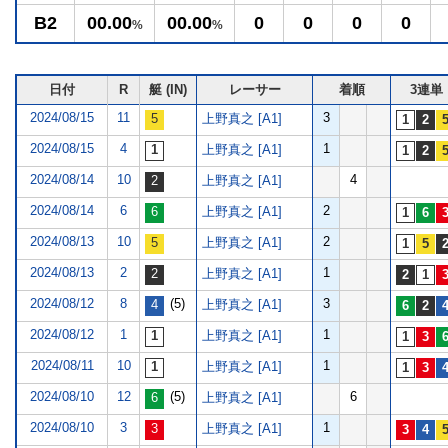
B2
00.00
00.00
0
0
0
0
%
%
日付
R
艇 (IN)
レーサー
着順
3連単
2024/08/15
11
3
上野真之 [A1]
2024/08/15
4
1
上野真之 [A1]
2024/08/14
10
4
上野真之 [A1]
2024/08/14
6
2
上野真之 [A1]
2024/08/13
10
2
上野真之 [A1]
2024/08/13
2
1
上野真之 [A1]
2024/08/12
8
(5)
3
上野真之 [A1]
2024/08/12
1
1
上野真之 [A1]
2024/08/11
10
1
上野真之 [A1]
2024/08/10
12
(5)
6
上野真之 [A1]
2024/08/10
3
1
上野真之 [A1]