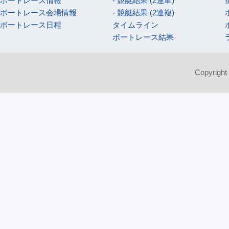
ボートレース情報
- 競艇結果 (2連単)
ボートレース会場情報
- 競艇結果 (2連複)
ボートレース日程
タイムライン
ボートレース結果
Copyright