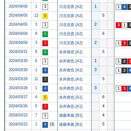
2024/04/06
1
1
川北浩貴 [A2]
2024/04/05
12
5
川北浩貴 [A2]
2024/04/05
3
2
川北浩貴 [A2]
2024/04/04
9
6
川北浩貴 [A2]
2024/04/04
3
2
川北浩貴 [A2]
2024/03/31
8
5
永井彪也 [A1]
2024/03/30
6
1
永井彪也 [A1]
2024/03/30
1
3
永井彪也 [A1]
2024/03/29
11
5
永井彪也 [A1]
2024/03/28
1
3
永井彪也 [A1]
2024/03/27
4
6
永井彪也 [A1]
2024/03/26
5
4
永井彪也 [A1]
2024/03/22
7
4
後藤孝義 [B1]
2024/03/22
1
(3)
5
後藤孝義 [B1]