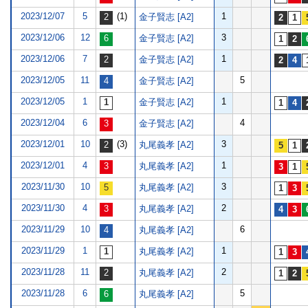
2023/12/07
5
(1)
1
金子賢志 [A2]
2023/12/06
12
3
金子賢志 [A2]
2023/12/06
7
1
金子賢志 [A2]
2023/12/05
11
5
金子賢志 [A2]
2023/12/05
1
1
金子賢志 [A2]
2023/12/04
6
4
金子賢志 [A2]
2023/12/01
10
(3)
3
丸尾義孝 [A2]
2023/12/01
4
1
丸尾義孝 [A2]
2023/11/30
10
3
丸尾義孝 [A2]
2023/11/30
4
2
丸尾義孝 [A2]
2023/11/29
10
6
丸尾義孝 [A2]
2023/11/29
1
1
丸尾義孝 [A2]
2023/11/28
11
2
丸尾義孝 [A2]
2023/11/28
6
5
丸尾義孝 [A2]