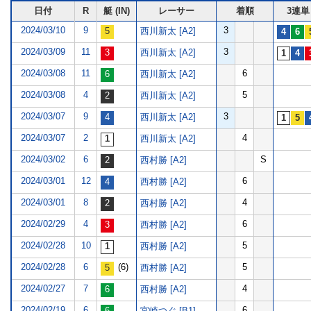
日付
R
艇 (IN)
レーサー
着順
3連単
2024/03/10
9
3
西川新太 [A2]
2024/03/09
11
3
西川新太 [A2]
2024/03/08
11
6
西川新太 [A2]
2024/03/08
4
5
西川新太 [A2]
2024/03/07
9
3
西川新太 [A2]
2024/03/07
2
4
西川新太 [A2]
2024/03/02
6
S
西村勝 [A2]
2024/03/01
12
6
西村勝 [A2]
2024/03/01
8
4
西村勝 [A2]
2024/02/29
4
6
西村勝 [A2]
2024/02/28
10
5
西村勝 [A2]
2024/02/28
6
(6)
5
西村勝 [A2]
2024/02/27
7
4
西村勝 [A2]
2024/02/19
6
6
宮崎つぐ [B1]