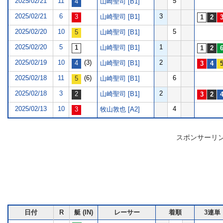
2025/02/21
11
5
山崎聖司 [B1]
2025/02/21
6
3
山崎聖司 [B1]
2025/02/20
10
5
山崎聖司 [B1]
2025/02/20
5
1
山崎聖司 [B1]
2025/02/19
10
(3)
2
山崎聖司 [B1]
2025/02/18
11
(6)
6
山崎聖司 [B1]
2025/02/18
3
2
山崎聖司 [B1]
2025/02/13
10
4
牧山敦也 [A2]
スポンサーリ
日付
R
艇 (IN)
レーサー
着順
3連単