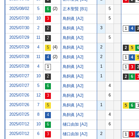
2025/08/02
5
(2)
5
正木聖賢 [B1]
2025/07/30
10
5
鳥飼眞 [A2]
2025/07/30
2
3
鳥飼眞 [A2]
2025/07/29
11
5
鳥飼眞 [A2]
2025/07/29
4
(4)
2
鳥飼眞 [A2]
2025/07/28
11
(2)
2
鳥飼眞 [A2]
2025/07/28
4
1
鳥飼眞 [A2]
2025/07/27
10
1
鳥飼眞 [A2]
2025/07/27
5
4
鳥飼眞 [A2]
2025/07/26
12
6
鳥飼眞 [A2]
2025/07/26
7
1
鳥飼眞 [A2]
2025/07/25
8
4
鳥飼眞 [A2]
2025/07/12
10
6
樋口由加 [A2]
2025/07/12
6
2
樋口由加 [A2]