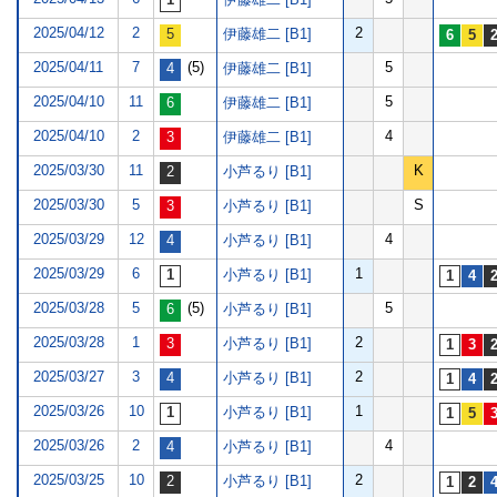
2025/04/12
2
2
伊藤雄二 [B1]
2025/04/11
7
(5)
5
伊藤雄二 [B1]
2025/04/10
11
5
伊藤雄二 [B1]
2025/04/10
2
4
伊藤雄二 [B1]
2025/03/30
11
K
小芦るり [B1]
2025/03/30
5
S
小芦るり [B1]
2025/03/29
12
4
小芦るり [B1]
2025/03/29
6
1
小芦るり [B1]
2025/03/28
5
(5)
5
小芦るり [B1]
2025/03/28
1
2
小芦るり [B1]
2025/03/27
3
2
小芦るり [B1]
2025/03/26
10
1
小芦るり [B1]
2025/03/26
2
4
小芦るり [B1]
2025/03/25
10
2
小芦るり [B1]