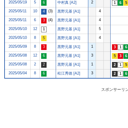
2025/05/19
5
2
中村真 [A2]
2025/05/11
10
(3)
4
黒野元基 [A1]
2025/05/11
6
(4)
4
黒野元基 [A1]
2025/05/10
12
5
黒野元基 [A1]
2025/05/10
8
4
黒野元基 [A1]
2025/05/09
8
1
黒野元基 [A1]
2025/05/08
12
3
黒野元基 [A1]
2025/05/08
2
1
黒野元基 [A1]
2025/05/04
8
3
松江秀徳 [A2]
スポンサーリ