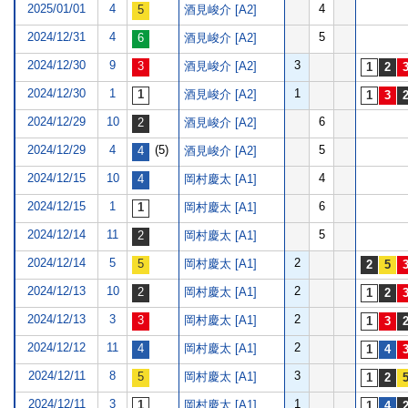
2025/01/01
4
4
酒見峻介 [A2]
2024/12/31
4
5
酒見峻介 [A2]
2024/12/30
9
3
酒見峻介 [A2]
2024/12/30
1
1
酒見峻介 [A2]
2024/12/29
10
6
酒見峻介 [A2]
2024/12/29
4
(5)
5
酒見峻介 [A2]
2024/12/15
10
4
岡村慶太 [A1]
2024/12/15
1
6
岡村慶太 [A1]
2024/12/14
11
5
岡村慶太 [A1]
2024/12/14
5
2
岡村慶太 [A1]
2024/12/13
10
2
岡村慶太 [A1]
2024/12/13
3
2
岡村慶太 [A1]
2024/12/12
11
2
岡村慶太 [A1]
2024/12/11
8
3
岡村慶太 [A1]
2024/12/11
3
1
岡村慶太 [A1]