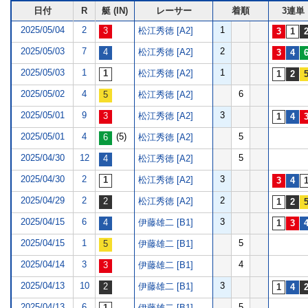
日付
R
艇 (IN)
レーサー
着順
3連単
2025/05/04
2
1
松江秀徳 [A2]
2025/05/03
7
2
松江秀徳 [A2]
2025/05/03
1
1
松江秀徳 [A2]
2025/05/02
4
6
松江秀徳 [A2]
2025/05/01
9
3
松江秀徳 [A2]
2025/05/01
4
(5)
5
松江秀徳 [A2]
2025/04/30
12
5
松江秀徳 [A2]
2025/04/30
2
3
松江秀徳 [A2]
2025/04/29
2
2
松江秀徳 [A2]
2025/04/15
6
3
伊藤雄二 [B1]
2025/04/15
1
5
伊藤雄二 [B1]
2025/04/14
3
4
伊藤雄二 [B1]
2025/04/13
10
3
伊藤雄二 [B1]
2025/04/13
6
5
伊藤雄二 [B1]