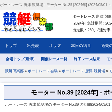
ボートレース 唐津 競艇場 - モーター No.39 [2024年] (2024/09/01 ～ 2
ボートレース 唐津 競艇場 
[2024年] 集計期間 : 2024/
出走数：260、3連対率：54
トップ
出走表
オッズ
本日の結果
過去
会場トップ(唐津)
開催レース一覧
終了レース結果
モ
競艇倶楽部
»
ボートレース会場
»
ボートレース 唐津 競艇場
»
モ
モーター No.39 [2024年] 
ボートレース 唐津 競艇場の モーター No.39 の期間(2024/09/01 