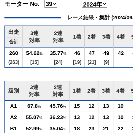
モーター No.
レース結果・集計 (2024/09/01
出走
3連
2連
1着
2着
3着
4着
対率
対率
合計
260
54.62
35.77
46
47
49
42
%
%
(263)
[15]
[24]
[19]
[21]
[9]
3連
2連
級別
1着
2着
3着
4着
対率
対率
A1
67.8
45.76
15
12
13
10
%
%
A2
55.07
36.23
13
12
13
10
%
%
B1
52.99
35.04
18
23
21
22
%
%