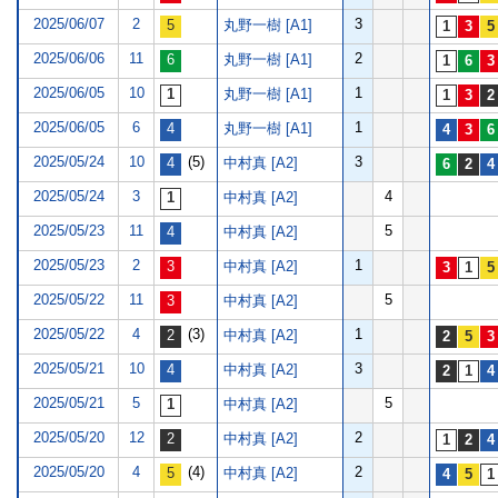
2025/06/07
2
3
丸野一樹 [A1]
2025/06/06
11
2
丸野一樹 [A1]
2025/06/05
10
1
丸野一樹 [A1]
2025/06/05
6
1
丸野一樹 [A1]
2025/05/24
10
(5)
3
中村真 [A2]
2025/05/24
3
4
中村真 [A2]
2025/05/23
11
5
中村真 [A2]
2025/05/23
2
1
中村真 [A2]
2025/05/22
11
5
中村真 [A2]
2025/05/22
4
(3)
1
中村真 [A2]
2025/05/21
10
3
中村真 [A2]
2025/05/21
5
5
中村真 [A2]
2025/05/20
12
2
中村真 [A2]
2025/05/20
4
(4)
2
中村真 [A2]