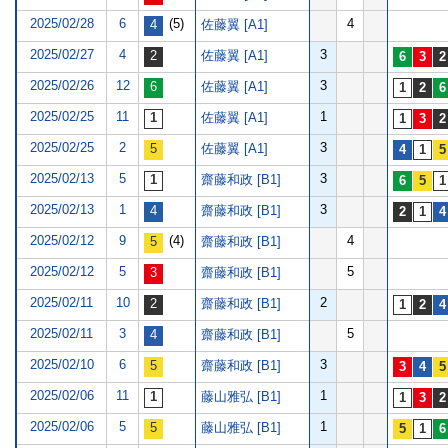
2025/02/28
6
(5)
4
佐藤翼 [A1]
2025/02/27
4
3
佐藤翼 [A1]
2025/02/26
12
3
佐藤翼 [A1]
2025/02/25
11
1
佐藤翼 [A1]
2025/02/25
2
3
佐藤翼 [A1]
2025/02/13
5
3
齋藤和政 [B1]
2025/02/13
1
3
齋藤和政 [B1]
2025/02/12
9
(4)
4
齋藤和政 [B1]
2025/02/12
5
5
齋藤和政 [B1]
2025/02/11
10
2
齋藤和政 [B1]
2025/02/11
3
5
齋藤和政 [B1]
2025/02/10
6
3
齋藤和政 [B1]
2025/02/06
11
1
藤山雅弘 [B1]
2025/02/06
5
1
藤山雅弘 [B1]