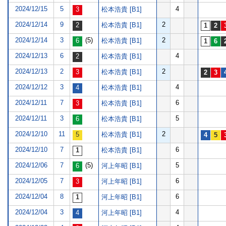
2024/12/15
5
4
松本浩貴 [B1]
2024/12/14
9
2
松本浩貴 [B1]
2024/12/14
3
(5)
2
松本浩貴 [B1]
2024/12/13
6
4
松本浩貴 [B1]
2024/12/13
2
2
松本浩貴 [B1]
2024/12/12
3
4
松本浩貴 [B1]
2024/12/11
7
6
松本浩貴 [B1]
2024/12/11
3
5
松本浩貴 [B1]
2024/12/10
11
2
松本浩貴 [B1]
2024/12/10
7
6
松本浩貴 [B1]
2024/12/06
7
(5)
5
河上年昭 [B1]
2024/12/05
7
6
河上年昭 [B1]
2024/12/04
8
6
河上年昭 [B1]
2024/12/04
3
4
河上年昭 [B1]