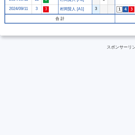
2024/09/11
3
3
村岡賢人 [A1]
合 計
スポンサーリ