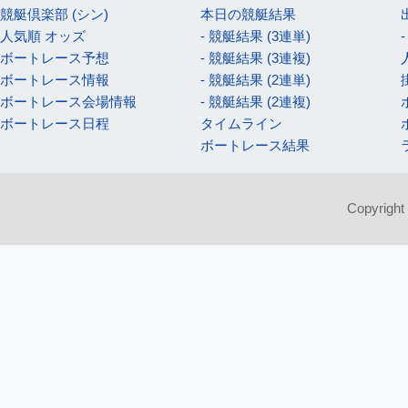
競艇倶楽部 (シン)
本日の競艇結果
人気順 オッズ
- 競艇結果 (3連単)
ボートレース予想
- 競艇結果 (3連複)
ボートレース情報
- 競艇結果 (2連単)
ボートレース会場情報
- 競艇結果 (2連複)
ボートレース日程
タイムライン
ボートレース結果
Copyright