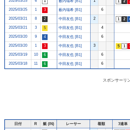
2025/03/25
6
1
薮内瑞希 [B1]
2025/03/25
1
6
薮内瑞希 [B1]
2025/03/21
8
2
中田友也 [B1]
2025/03/21
3
4
中田友也 [B1]
2025/03/20
9
6
中田友也 [B1]
2025/03/20
1
3
中田友也 [B1]
2025/03/19
10
6
中田友也 [B1]
2025/03/18
11
6
中田友也 [B1]
スポンサーリ
日付
R
艇 (IN)
レーサー
着順
3連単