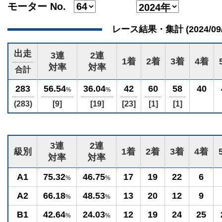
モーター No.
レース結果・集計 (2024/09/01
出走
3連
2連
1着
2着
3着
4着
対率
対率
合計
283
56.54
36.04
42
60
58
40
%
%
(283)
[9]
[19]
[23]
[1]
[1]
3連
2連
級別
1着
2着
3着
4着
対率
対率
A1
75.32
46.75
17
19
22
6
%
%
A2
66.18
48.53
13
20
12
9
%
%
B1
42.64
24.03
12
19
24
25
%
%