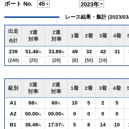
ボート No.
レース結果・集計 (2023/03/17
出走
3連
2連
1着
2着
3着
4着
対率
対率
合計
239
51.46
33.89
49
32
42
31
%
%
(240)
[25]
[29]
[8]
[50]
[19]
3連
2連
級別
1着
2着
3着
4着
対率
対率
A1
68
60
10
5
2
5
%
%
A2
00.00
00.00
0
0
0
0
%
%
B1
36.49
17.57
5
8
14
10
%
%