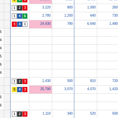
3,220
800
1,000
260
2,780
1,200
640
730
24,430
790
6,640
1,490
5
4
4
5
6
4
1,430
500
810
720
25,790
3,070
4,070
1,420
5
6
1,110
340
520
500