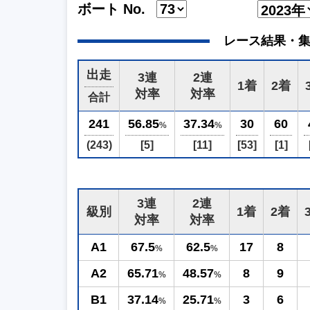
ボート No.
レース結果・集計 (2
出走
3連
2連
1着
2着
対率
対率
合計
241
56.85
37.34
30
60
%
%
(243)
[5]
[11]
[53]
[1]
3連
2連
級別
1着
2着
対率
対率
A1
67.5
62.5
17
8
%
%
A2
65.71
48.57
8
9
%
%
B1
37.14
25.71
3
6
%
%