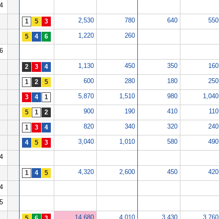
4
2,530
780
640
550
1,220
260
6
1,130
450
350
160
600
280
180
250
5,870
1,510
980
1,040
900
190
410
110
820
340
320
240
3,040
1,010
580
490
4
4,320
2,600
450
420
4
5
14,680
4,010
3,430
3,760