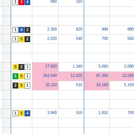
980
310
2,300
620
990
880
2,020
540
700
560
17,820
1,340
5,060
2,080
263,540
12,420
87,350
12,550
32,110
510
24,160
5,150
3,940
510
1,810
700