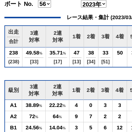
ボート No.
レース結果・集計 (2023/03/17
出走
3連
2連
1着
2着
3着
4着
対率
対率
合計
238
49.58
35.71
47
38
33
50
%
%
(238)
[33]
[17]
[13]
[34]
[51]
3連
2連
級別
1着
2着
3着
4着
対率
対率
A1
38.89
22.22
4
0
3
3
%
%
A2
72
64
9
7
2
2
%
%
B1
24.56
14.04
3
5
6
12
%
%